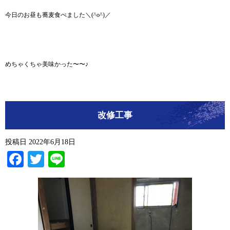
今日のお昼も蕎麦食べました＼(^o^)／
めちゃくちゃ美味かった〜〜♪
改修工事
投稿日
2022年6月18日
Facebook
Twitter
Line